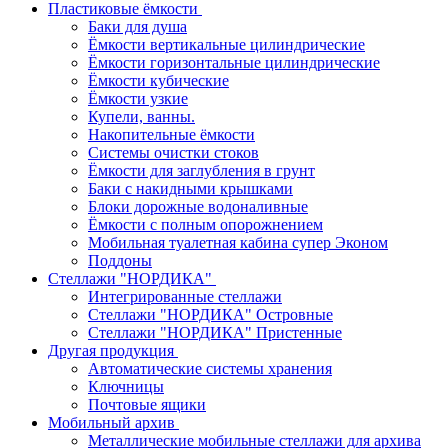
Пластиковые ёмкости
Баки для душа
Ёмкости вертикальные цилиндрические
Ёмкости горизонтальные цилиндрические
Ёмкости кубические
Ёмкости узкие
Купели, ванны.
Накопительные ёмкости
Системы очистки стоков
Ёмкости для заглубления в грунт
Баки с накидными крышками
Блоки дорожные водоналивные
Ёмкости с полным опорожнением
Мобильная туалетная кабина супер Эконом
Поддоны
Стеллажи "НОРДИКА"
Интегрированные стеллажи
Стеллажи "НОРДИКА" Островные
Стеллажи "НОРДИКА" Пристенные
Другая продукция
Автоматические системы хранения
Ключницы
Почтовые ящики
Мобильный архив
Металлические мобильные стеллажи для архива