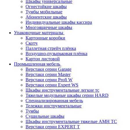
Шкафы универсальные
Огнестойкие шкафы
Тумбы мобильные
Абонентские шкафы
Индивидуальные шкафы кассира
Многоящичные шкафы
Упаковочные материалы
Картонные коробки
Скотч
Паллетная стрейч плёнка
Воздушно-пузырьковая плёнка
Картон листовой
Промышленная мебель
Верстаки серии Garage
Верстаки серии Master
Верстаки серии Profi W
Верстаки серии Expert WS
Шкафы инструментальные легкие тс
Тяжелые модульные шкафы серии HARD
Cпециализированная мебель
Тележки инструментальные
Тумбы
Cушильные шкафы
Шкафы инструментальные тяжелые AMH TC
Верстаки серии EXPERT T