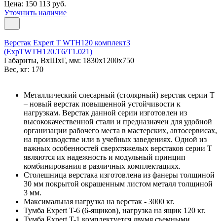
Цена: 150 113 руб.
Уточнить наличие
Верстак Expert T WTH120 комплект3
(ExpTWTH120.T6/T1.021)
Габариты, ВxШxГ, мм: 1830x1200x750
Вес, кг: 170
Металлический слесарный (столярный) верстак серии T
– новый верстак повышенной устойчивости к
нагрузкам. Верстак данной серии изготовлен из
высококачественной стали и предназначен для удобной
организации рабочего места в мастерских, автосервисах,
на производстве или в учебных заведениях. Одной из
важных особенностей сверхтяжелых верстаков серии T
являются их надежность и модульный принцип
комбинирования в различных комплектациях.
Столешница верстака изготовлена из фанеры толщиной
30 мм покрытой окрашенным листом металл толщиной
3 мм.
Максимальная нагрузка на верстак - 3000 кг.
Тумба Expert T-6 (6-ящиков), нагрузка на ящик 120 кг.
Тумба Expert T-1 комплектуется двумя съемными