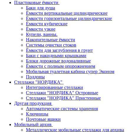
Пластиковые ёмкости
Баки для душа
Ёмкости вертикальные цилиндрические
Ёмкости горизонтальные цилиндрические
Ёмкости кубические
Ёмкости узкие
Купели, ванны.
Накопительные ёмкости
Системы очистки стоков
Ёмкости для заглубления в грунт
Баки с накидными крышками
Блоки дорожные водоналивные
Ёмкости с полным опорожнением
Мобильная туалетная кабина супер Эконом
Поддоны
Стеллажи "НОРДИКА"
Интегрированные стеллажи
Стеллажи "НОРДИКА" Островные
Стеллажи "НОРДИКА" Пристенные
Другая продукция
Автоматические системы хранения
Ключницы
Почтовые ящики
Мобильный архив
Металлические мобильные стеллажи для архива