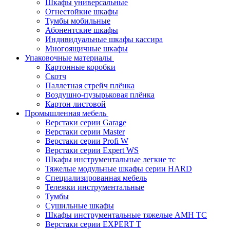
Шкафы универсальные
Огнестойкие шкафы
Тумбы мобильные
Абонентские шкафы
Индивидуальные шкафы кассира
Многоящичные шкафы
Упаковочные материалы
Картонные коробки
Скотч
Паллетная стрейч плёнка
Воздушно-пузырьковая плёнка
Картон листовой
Промышленная мебель
Верстаки серии Garage
Верстаки серии Master
Верстаки серии Profi W
Верстаки серии Expert WS
Шкафы инструментальные легкие тс
Тяжелые модульные шкафы серии HARD
Cпециализированная мебель
Тележки инструментальные
Тумбы
Cушильные шкафы
Шкафы инструментальные тяжелые AMH TC
Верстаки серии EXPERT T