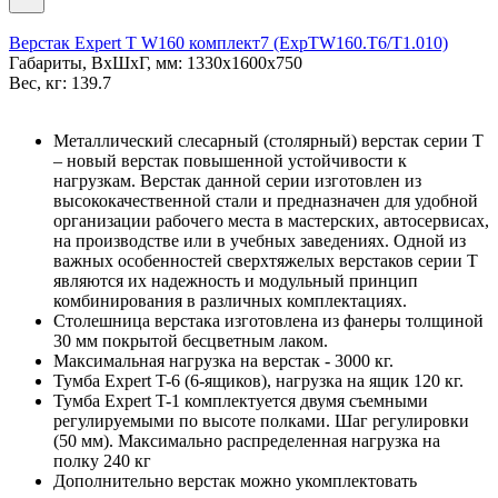
Верстак Expert T W160 комплект7 (ExpTW160.T6/T1.010)
Габариты, ВxШxГ, мм: 1330x1600x750
Вес, кг: 139.7
Металлический слесарный (столярный) верстак серии T
– новый верстак повышенной устойчивости к
нагрузкам. Верстак данной серии изготовлен из
высококачественной стали и предназначен для удобной
организации рабочего места в мастерских, автосервисах,
на производстве или в учебных заведениях. Одной из
важных особенностей сверхтяжелых верстаков серии T
являются их надежность и модульный принцип
комбинирования в различных комплектациях.
Столешница верстака изготовлена из фанеры толщиной
30 мм покрытой бесцветным лаком.
Максимальная нагрузка на верстак - 3000 кг.
Тумба Expert T-6 (6-ящиков), нагрузка на ящик 120 кг.
Тумба Expert T-1 комплектуется двумя съемными
регулируемыми по высоте полками. Шаг регулировки
(50 мм). Максимально распределенная нагрузка на
полку 240 кг
Дополнительно верстак можно укомплектовать