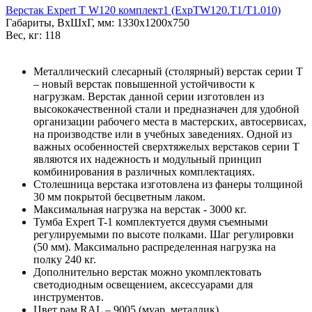
Верстак Expert T W120 комплект1 (ExpTW120.T1/T1.010)
Габариты, ВxШxГ, мм: 1330x1200x750
Вес, кг: 118
Металлический слесарный (столярный) верстак серии T
– новый верстак повышенной устойчивости к
нагрузкам. Верстак данной серии изготовлен из
высококачественной стали и предназначен для удобной
организации рабочего места в мастерских, автосервисах,
на производстве или в учебных заведениях. Одной из
важных особенностей сверхтяжелых верстаков серии T
являются их надежность и модульный принцип
комбинирования в различных комплектациях.
Столешница верстака изготовлена из фанеры толщиной
30 мм покрытой бесцветным лаком.
Максимальная нагрузка на верстак - 3000 кг.
Тумба Expert T-1 комплектуется двумя съемными
регулируемыми по высоте полками. Шаг регулировки
(50 мм). Максимально распределенная нагрузка на
полку 240 кг.
Дополнительно верстак можно укомплектовать
светодиодным освещением, аксессуарами для
инструментов.
Цвет рам RAL – 9005 (муар, металлик)