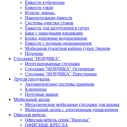
Ёмкости кубические
Ёмкости узкие
Купели, ванны.
Накопительные ёмкости
Системы очистки стоков
Ёмкости для заглубления в грунт
Баки с накидными крышками
Блоки дорожные водоналивные
Ёмкости с полным опорожнением
Мобильная туалетная кабина супер Эконом
Поддоны
Стеллажи "НОРДИКА"
Интегрированные стеллажи
Стеллажи "НОРДИКА" Островные
Стеллажи "НОРДИКА" Пристенные
Другая продукция
Автоматические системы хранения
Ключницы
Почтовые ящики
Мобильный архив
Металлические мобильные стеллажи для архива
Мобильный архив с электронным управлением
Офисная мебель
Офисная мебель серия "Находка"
ОФИСНЫЕ КРЕСЛА