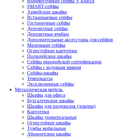
Взломостойкие сейфы V класса
SMART-сейфы
Армейские шкафы
Встраиваемые сейфы
Гостиничные сейфы
Депозитные сейфы
Депозитные ячейки
Дополнительные аксессуары для сейфов
Маленькие сейфы
Огнестойкие картотеки
Полицейские шкафы
Сейфы европейской сертификации
Сейфы с кодовым замком
Сейфы-шкафы
Темпокассы
Эксклюзивные сейфы
Металлическая мебель
Шкафы для офиса
Бухгалтерские шкафы
Шкафы для раздевалок (локеры)
Картотеки
Шкафы универсальные
Огнестойкие шкафы
Тумбы мобильные
Абонентские шкафы