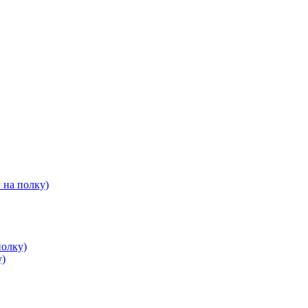
 на полку)
полку)
у)