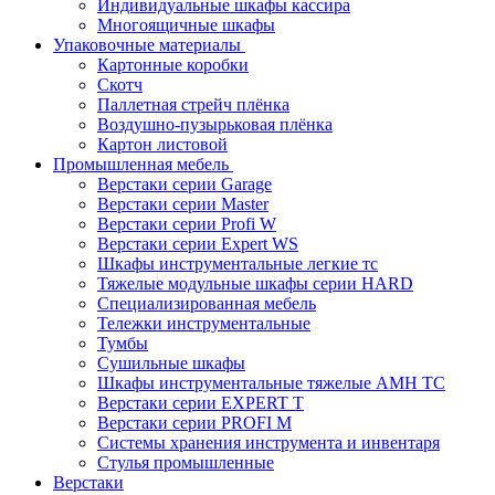
Индивидуальные шкафы кассира
Многоящичные шкафы
Упаковочные материалы
Картонные коробки
Скотч
Паллетная стрейч плёнка
Воздушно-пузырьковая плёнка
Картон листовой
Промышленная мебель
Верстаки серии Garage
Верстаки серии Master
Верстаки серии Profi W
Верстаки серии Expert WS
Шкафы инструментальные легкие тс
Тяжелые модульные шкафы серии HARD
Cпециализированная мебель
Тележки инструментальные
Тумбы
Cушильные шкафы
Шкафы инструментальные тяжелые AMH TC
Верстаки серии EXPERT T
Верстаки серии PROFI M
Системы хранения инструмента и инвентаря
Стулья промышленные
Верстаки