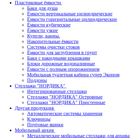
Пластиковые ёмкости
Баки для душа
Ёмкости вертикальные цилиндрические
Ёмкости горизонтальные цилиндрические
Ёмкости кубические
Ёмкости узкие
Купели, ванны.
Накопительные ёмкости
Системы очистки стоков
Ёмкости для заглубления в грунт
Баки с накидными крышками
Блоки дорожные водоналивные
Ёмкости с полным опорожнением
Мобильная туалетная кабина супер Эконом
Поддоны
Стеллажи "НОРДИКА"
Интегрированные стеллажи
Стеллажи "НОРДИКА" Островные
Стеллажи "НОРДИКА" Пристенные
Другая продукция
Автоматические системы хранения
Ключницы
Почтовые ящики
Мобильный архив
Металлические мобильные стеллажи для архива