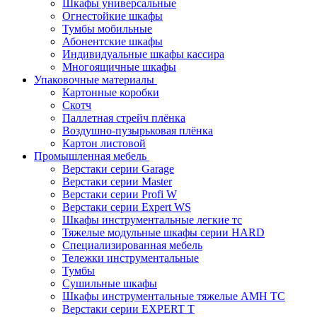
Шкафы универсальные
Огнестойкие шкафы
Тумбы мобильные
Абонентские шкафы
Индивидуальные шкафы кассира
Многоящичные шкафы
Упаковочные материалы
Картонные коробки
Скотч
Паллетная стрейч плёнка
Воздушно-пузырьковая плёнка
Картон листовой
Промышленная мебель
Верстаки серии Garage
Верстаки серии Master
Верстаки серии Profi W
Верстаки серии Expert WS
Шкафы инструментальные легкие тс
Тяжелые модульные шкафы серии HARD
Cпециализированная мебель
Тележки инструментальные
Тумбы
Cушильные шкафы
Шкафы инструментальные тяжелые AMH TC
Верстаки серии EXPERT T