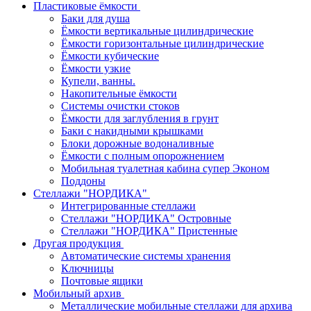
Пластиковые ёмкости
Баки для душа
Ёмкости вертикальные цилиндрические
Ёмкости горизонтальные цилиндрические
Ёмкости кубические
Ёмкости узкие
Купели, ванны.
Накопительные ёмкости
Системы очистки стоков
Ёмкости для заглубления в грунт
Баки с накидными крышками
Блоки дорожные водоналивные
Ёмкости с полным опорожнением
Мобильная туалетная кабина супер Эконом
Поддоны
Стеллажи "НОРДИКА"
Интегрированные стеллажи
Стеллажи "НОРДИКА" Островные
Стеллажи "НОРДИКА" Пристенные
Другая продукция
Автоматические системы хранения
Ключницы
Почтовые ящики
Мобильный архив
Металлические мобильные стеллажи для архива