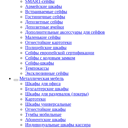
SMART-сейфы
Армейские шкафы
Встраиваемые сейфы
Гостиничные сейфы
Депозитные сейфы
Депозитные ячейки
Дополнительные аксессуары для сейфов
Маленькие сейфы
Огнестойкие картотеки
Полицейские шкафы
Сейфы европейской сертификации
Сейфы с кодовым замком
Сейфы-шкафы
Темпокассы
Эксклюзивные сейфы
Металлическая мебель
Шкафы для офиса
Бухгалтерские шкафы
Шкафы для раздевалок (локеры)
Картотеки
Шкафы универсальные
Огнестойкие шкафы
Тумбы мобильные
Абонентские шкафы
Индивидуальные шкафы кассира