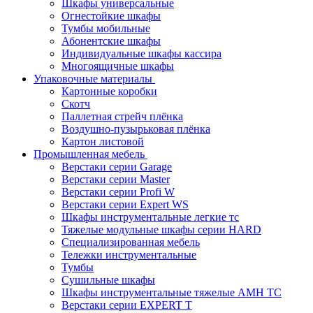
Шкафы универсальные
Огнестойкие шкафы
Тумбы мобильные
Абонентские шкафы
Индивидуальные шкафы кассира
Многоящичные шкафы
Упаковочные материалы
Картонные коробки
Скотч
Паллетная стрейч плёнка
Воздушно-пузырьковая плёнка
Картон листовой
Промышленная мебель
Верстаки серии Garage
Верстаки серии Master
Верстаки серии Profi W
Верстаки серии Expert WS
Шкафы инструментальные легкие тс
Тяжелые модульные шкафы серии HARD
Cпециализированная мебель
Тележки инструментальные
Тумбы
Cушильные шкафы
Шкафы инструментальные тяжелые AMH TC
Верстаки серии EXPERT T