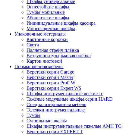
Шкафы универсальные
Огнестойкие шкафы
Тумбы мобильные
Абонентские шкафы
Индивидуальные шкафы кассира
Многоящичные шкафы
Упаковочные материалы
Картонные коробки
Скотч
Паллетная стрейч плёнка
Воздушно-пузырьковая плёнка
Картон листовой
Промышленная мебель
Верстаки серии Garage
Верстаки серии Master
Верстаки серии Profi W
Верстаки серии Expert WS
Шкафы инструментальные легкие тс
Тяжелые модульные шкафы серии HARD
Cпециализированная мебель
Тележки инструментальные
Тумбы
Cушильные шкафы
Шкафы инструментальные тяжелые AMH TC
Верстаки серии EXPERT T