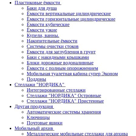
Пластиковые ёмкости
Баки для душа
Ёмкости вертикальные цилиндрические
Ёмкости горизонтальные цилиндрические
Ёмкости кубические
Ёмкости узкие
Купели, ванны.
Накопительные ёмкости
Системы очистки стоков
Ёмкости для заглубления в грунт
Баки с накидными крышками
Блоки дорожные водоналивные
Ёмкости с полным опорожнением
Мобильная туалетная кабина супер Эконом
Поддоны
Стеллажи "НОРДИКА"
Интегрированные стеллажи
Стеллажи "НОРДИКА" Островные
Стеллажи "НОРДИКА" Пристенные
Другая продукция
Автоматические системы хранения
Ключницы
Почтовые ящики
Мобильный архив
Металлические мобильные стеллажи для архива