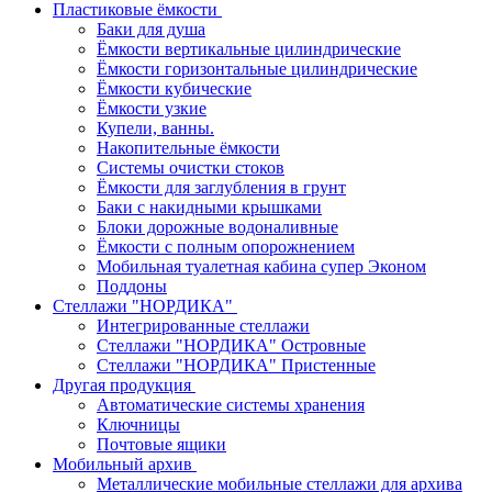
Пластиковые ёмкости
Баки для душа
Ёмкости вертикальные цилиндрические
Ёмкости горизонтальные цилиндрические
Ёмкости кубические
Ёмкости узкие
Купели, ванны.
Накопительные ёмкости
Системы очистки стоков
Ёмкости для заглубления в грунт
Баки с накидными крышками
Блоки дорожные водоналивные
Ёмкости с полным опорожнением
Мобильная туалетная кабина супер Эконом
Поддоны
Стеллажи "НОРДИКА"
Интегрированные стеллажи
Стеллажи "НОРДИКА" Островные
Стеллажи "НОРДИКА" Пристенные
Другая продукция
Автоматические системы хранения
Ключницы
Почтовые ящики
Мобильный архив
Металлические мобильные стеллажи для архива