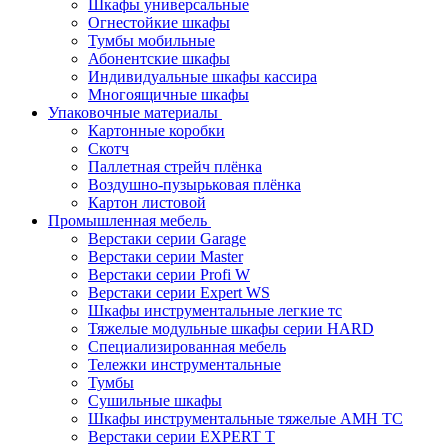
Шкафы универсальные
Огнестойкие шкафы
Тумбы мобильные
Абонентские шкафы
Индивидуальные шкафы кассира
Многоящичные шкафы
Упаковочные материалы
Картонные коробки
Скотч
Паллетная стрейч плёнка
Воздушно-пузырьковая плёнка
Картон листовой
Промышленная мебель
Верстаки серии Garage
Верстаки серии Master
Верстаки серии Profi W
Верстаки серии Expert WS
Шкафы инструментальные легкие тс
Тяжелые модульные шкафы серии HARD
Cпециализированная мебель
Тележки инструментальные
Тумбы
Cушильные шкафы
Шкафы инструментальные тяжелые AMH TC
Верстаки серии EXPERT T