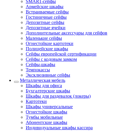
SMART-сейфы
Армейские шкафы
Встраиваемые сейфы
Гостиничные сейфы
Депозитные сейфы
Депозитные ячейки
Дополнительные аксессуары для сейфов
Маленькие сейфы
Огнестойкие картотеки
Полицейские шкафы
Сейфы европейской сертификации
Сейфы с кодовым замком
Сейфы-шкафы
Темпокассы
Эксклюзивные сейфы
Металлическая мебель
Шкафы для офиса
Бухгалтерские шкафы
Шкафы для раздевалок (локеры)
Картотеки
Шкафы универсальные
Огнестойкие шкафы
Тумбы мобильные
Абонентские шкафы
Индивидуальные шкафы кассира