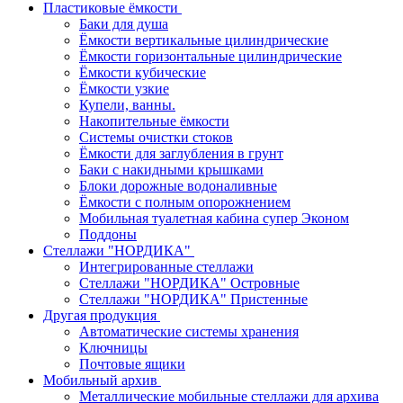
Пластиковые ёмкости
Баки для душа
Ёмкости вертикальные цилиндрические
Ёмкости горизонтальные цилиндрические
Ёмкости кубические
Ёмкости узкие
Купели, ванны.
Накопительные ёмкости
Системы очистки стоков
Ёмкости для заглубления в грунт
Баки с накидными крышками
Блоки дорожные водоналивные
Ёмкости с полным опорожнением
Мобильная туалетная кабина супер Эконом
Поддоны
Стеллажи "НОРДИКА"
Интегрированные стеллажи
Стеллажи "НОРДИКА" Островные
Стеллажи "НОРДИКА" Пристенные
Другая продукция
Автоматические системы хранения
Ключницы
Почтовые ящики
Мобильный архив
Металлические мобильные стеллажи для архива