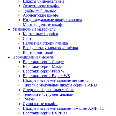
Шкафы универсальные
Огнестойкие шкафы
Тумбы мобильные
Абонентские шкафы
Индивидуальные шкафы кассира
Многоящичные шкафы
Упаковочные материалы
Картонные коробки
Скотч
Паллетная стрейч плёнка
Воздушно-пузырьковая плёнка
Картон листовой
Промышленная мебель
Верстаки серии Garage
Верстаки серии Master
Верстаки серии Profi W
Верстаки серии Expert WS
Шкафы инструментальные легкие тс
Тяжелые модульные шкафы серии HARD
Cпециализированная мебель
Тележки инструментальные
Тумбы
Cушильные шкафы
Шкафы инструментальные тяжелые AMH TC
Верстаки серии EXPERT T