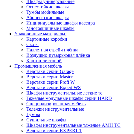
Шкафы универсальные
Огнестойкие шкафы
Тумбы мобильные
Абонентские шкафы
Индивидуальные шкафы кассира
Многоящичные шкафы
Упаковочные материалы
Картонные коробки
Скотч
Паллетная стрейч плёнка
Воздушно-пузырьковая плёнка
Картон листовой
Промышленная мебель
Верстаки серии Garage
Верстаки серии Master
Верстаки серии Profi W
Верстаки серии Expert WS
Шкафы инструментальные легкие тс
Тяжелые модульные шкафы серии HARD
Cпециализированная мебель
Тележки инструментальные
Тумбы
Cушильные шкафы
Шкафы инструментальные тяжелые AMH TC
Верстаки серии EXPERT T