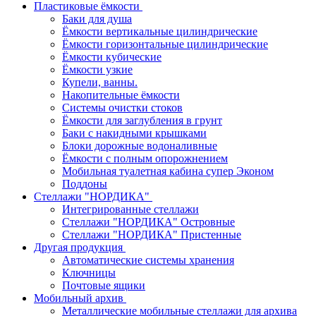
Пластиковые ёмкости
Баки для душа
Ёмкости вертикальные цилиндрические
Ёмкости горизонтальные цилиндрические
Ёмкости кубические
Ёмкости узкие
Купели, ванны.
Накопительные ёмкости
Системы очистки стоков
Ёмкости для заглубления в грунт
Баки с накидными крышками
Блоки дорожные водоналивные
Ёмкости с полным опорожнением
Мобильная туалетная кабина супер Эконом
Поддоны
Стеллажи "НОРДИКА"
Интегрированные стеллажи
Стеллажи "НОРДИКА" Островные
Стеллажи "НОРДИКА" Пристенные
Другая продукция
Автоматические системы хранения
Ключницы
Почтовые ящики
Мобильный архив
Металлические мобильные стеллажи для архива