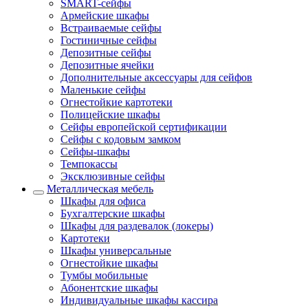
SMART-сейфы
Армейские шкафы
Встраиваемые сейфы
Гостиничные сейфы
Депозитные сейфы
Депозитные ячейки
Дополнительные аксессуары для сейфов
Маленькие сейфы
Огнестойкие картотеки
Полицейские шкафы
Сейфы европейской сертификации
Сейфы с кодовым замком
Сейфы-шкафы
Темпокассы
Эксклюзивные сейфы
Металлическая мебель
Шкафы для офиса
Бухгалтерские шкафы
Шкафы для раздевалок (локеры)
Картотеки
Шкафы универсальные
Огнестойкие шкафы
Тумбы мобильные
Абонентские шкафы
Индивидуальные шкафы кассира