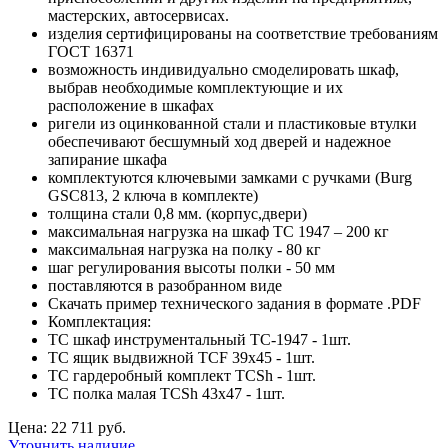
мастерских, автосервисах.
изделия сертифицированы на соответствие требованиям
ГОСТ 16371
возможность индивидуально смоделировать шкаф,
выбрав необходимые комплектующие и их
расположение в шкафах
ригели из оцинкованной стали и пластиковые втулки
обеспечивают бесшумный ход дверей и надежное
запирание шкафа
комплектуются ключевыми замками с ручками (Burg
GSC813, 2 ключа в комплекте)
толщина стали 0,8 мм. (корпус,двери)
максимальная нагрузка на шкаф ТС 1947 – 200 кг
максимальная нагрузка на полку - 80 кг
шаг регулирования высоты полки - 50 мм
поставляются в разобранном виде
Скачать пример технического задания в формате .PDF
Комплектация:
TC шкаф инструментальный TC-1947 - 1шт.
TC ящик выдвижной TCF 39x45 - 1шт.
TC гардеробный комплект TCSh - 1шт.
TC полка малая TCSh 43х47 - 1шт.
Цена: 22 711 руб.
Уточнить наличие