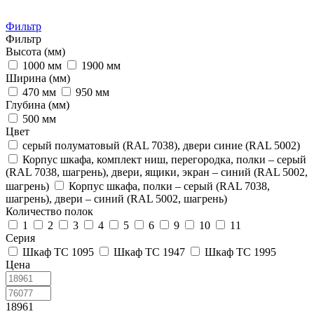
Фильтр
Фильтр
Высота (мм)
1000 мм
1900 мм
Ширина (мм)
470 мм
950 мм
Глубина (мм)
500 мм
Цвет
cерый полуматовый (RAL 7038), двери синие (RAL 5002)
Корпус шкафа, комплект ниш, перегородка, полки – серый
(RAL 7038, шагрень), двери, ящики, экран – синий (RAL 5002,
шагрень)
Корпус шкафа, полки – серый (RAL 7038,
шагрень), двери – синий (RAL 5002, шагрень)
Количество полок
1
2
3
4
5
6
9
10
11
Серия
Шкаф ТС 1095
Шкаф ТС 1947
Шкаф ТС 1995
Цена
18961