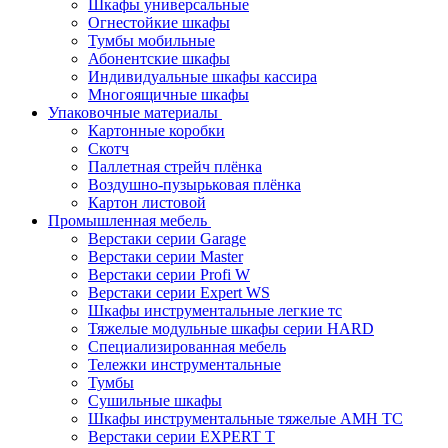
Шкафы универсальные
Огнестойкие шкафы
Тумбы мобильные
Абонентские шкафы
Индивидуальные шкафы кассира
Многоящичные шкафы
Упаковочные материалы
Картонные коробки
Скотч
Паллетная стрейч плёнка
Воздушно-пузырьковая плёнка
Картон листовой
Промышленная мебель
Верстаки серии Garage
Верстаки серии Master
Верстаки серии Profi W
Верстаки серии Expert WS
Шкафы инструментальные легкие тс
Тяжелые модульные шкафы серии HARD
Cпециализированная мебель
Тележки инструментальные
Тумбы
Cушильные шкафы
Шкафы инструментальные тяжелые AMH TC
Верстаки серии EXPERT T