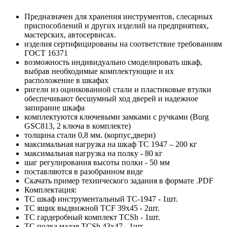
Предназначен для хранения инструментов, слесарных
приспособлений и других изделий на предприятиях,
мастерских, автосервисах.
изделия сертифицированы на соответствие требованиям
ГОСТ 16371
возможность индивидуально смоделировать шкаф,
выбрав необходимые комплектующие и их
расположение в шкафах
ригели из оцинкованной стали и пластиковые втулки
обеспечивают бесшумный ход дверей и надежное
запирание шкафа
комплектуются ключевыми замками с ручками (Burg
GSC813, 2 ключа в комплекте)
толщина стали 0,8 мм. (корпус,двери)
максимальная нагрузка на шкаф ТС 1947 – 200 кг
максимальная нагрузка на полку - 80 кг
шаг регулирования высоты полки - 50 мм
поставляются в разобранном виде
Скачать пример технического задания в формате .PDF
Комплектация:
TC шкаф инструментальный TC-1947 - 1шт.
TC ящик выдвижной TCF 39x45 - 2шт.
TC гардеробный комплект TCSh - 1шт.
TC полка малая TCSh 43х47 - 1шт.