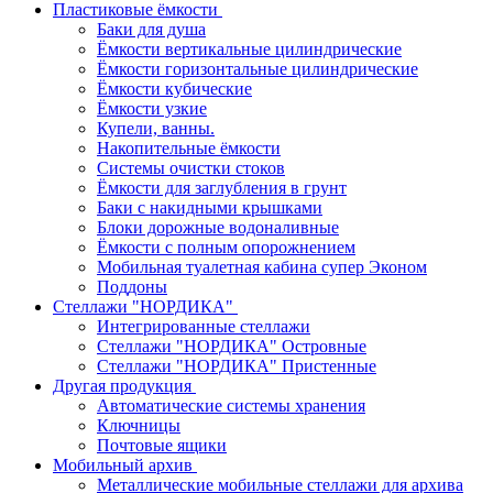
Пластиковые ёмкости
Баки для душа
Ёмкости вертикальные цилиндрические
Ёмкости горизонтальные цилиндрические
Ёмкости кубические
Ёмкости узкие
Купели, ванны.
Накопительные ёмкости
Системы очистки стоков
Ёмкости для заглубления в грунт
Баки с накидными крышками
Блоки дорожные водоналивные
Ёмкости с полным опорожнением
Мобильная туалетная кабина супер Эконом
Поддоны
Стеллажи "НОРДИКА"
Интегрированные стеллажи
Стеллажи "НОРДИКА" Островные
Стеллажи "НОРДИКА" Пристенные
Другая продукция
Автоматические системы хранения
Ключницы
Почтовые ящики
Мобильный архив
Металлические мобильные стеллажи для архива